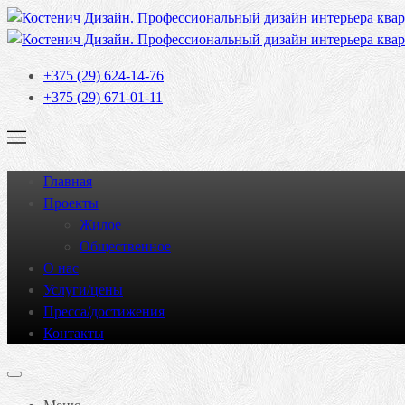
+375 (29) 624-14-76
+375 (29) 671-01-11
Главная
Проекты
Жилое
Общественное
О нас
Услуги/цены
Пресса/достижения
Контакты