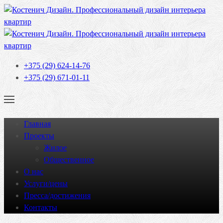
+375 (29) 624-14-76
+375 (29) 671-01-11
Главная
Проекты
Жилое
Общественное
О нас
Услуги/цены
Пресса/достижения
Контакты