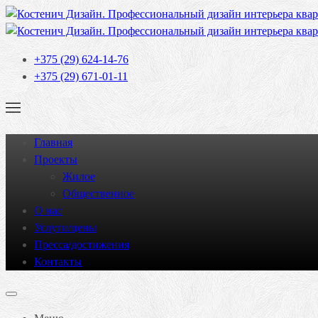
+375 (29) 624-14-76
+375 (29) 671-01-11
Главная
Проекты
Жилое
Общественное
О нас
Услуги/цены
Пресса/достижения
Контакты