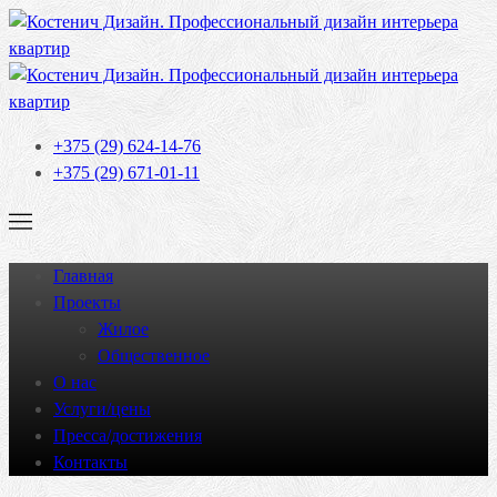
+375 (29) 624-14-76
+375 (29) 671-01-11
Главная
Проекты
Жилое
Общественное
О нас
Услуги/цены
Пресса/достижения
Контакты